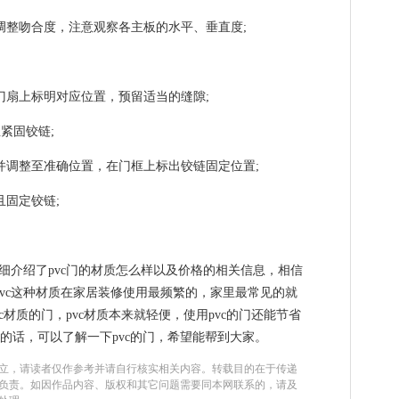
调整吻合度，注意观察各主板的水平、垂直度;
门扇上标明对应位置，预留适当的缝隙;
紧固铰链;
并调整至准确位置，在门框上标出铰链固定位置;
且固定铰链;
详细介绍了pvc门的材质怎么样以及价格的相关信息，相信
pvc这种材质在家居装修使用最频繁的，家里最常见的就
vc材质的门，pvc材质本来就轻便，使用pvc的门还能节省
的话，可以了解一下pvc的门，希望能帮到大家。
立，请读者仅作参考并请自行核实相关内容。转载目的在于传递
负责。如因作品内容、版权和其它问题需要同本网联系的，请及