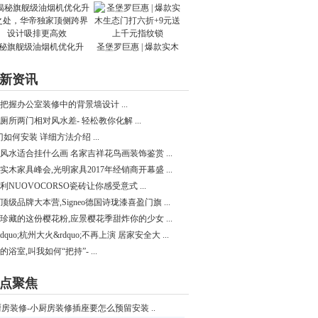
秘旗舰级油烟机优化升
圣堡罗巨惠 | 爆款实木
新资讯
把握办公室装修中的背景墙设计 ...
厕所两门相对风水差- 轻松教你化解 ...
c门如何安装 详细方法介绍 ...
风水适合挂什么画 名家吉祥花鸟画装饰鉴赏 ...
实木家具峰会,光明家具2017年经销商开幕盛 ...
利NUOVOCORSO瓷砖让你感受意式 ...
顶级品牌大本营,Signeo德国诗珑漆喜盈门旗 ...
珍藏的这份樱花粉,应景樱花季甜炸你的少女 ...
dquo;杭州大火&rdquo;不再上演 居家安全大 ...
的浴室,叫我如何“把持”- ...
点聚焦
厨房装修-小厨房装修插座要怎么预留安装 ..