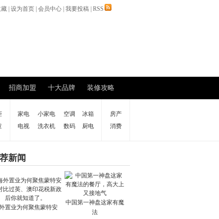
收藏
|
设为首页
|
会员中心
|
我要投稿
|
RSS
招商加盟
十大品牌
装修攻略
柜
家电
小家电
空调
冰箱
房产
童
电视
洗衣机
数码
厨电
消费
荐新闻
中国第一神盘这家有魔
外置业为何聚焦蒙特安
法