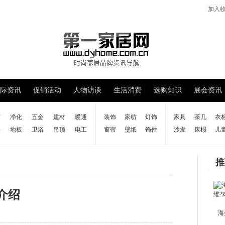
加入
际资讯
促销活动
人物访谈
生活消费
选购知识
展会资讯
窗
净化
五金
建材
暖通
装饰
家纺
灯饰
家具
茶几
衣
料
地板
卫浴
吊顶
电工
窗帘
壁纸
饰件
沙发
床榻
儿
推
介绍
海