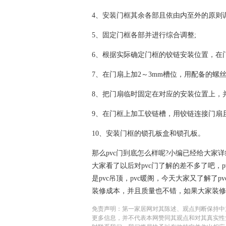
4、安装门框其余各部且依由内至外的原则
5、固定门框各部并进行综合调整;
6、根据实际确定门框的铰链安装位置，在
7、在门扇上加2～3mm槽位，用配备的螺丝
8、把门扇临时固定在对应的安装位置上，
9、在门框上加工铰链槽，用铰链连接门扇
10、安装门框的锁孔板盒和锁孔板。
那么pvc门到底怎么样呢?小编已经给大家
大家看了以后对pvc门了解的差不多了吧，
是pvc吊顶，pvc暖阁，今天大家又了解了p
装修成本，并且质量也不错，如果大家装修
免责声明：第一家居网对其陈述、观点判断保持中
更多信息，并不代表本网赞同其观点和对其真实性