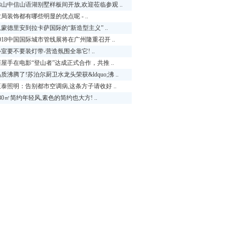
佛山中信山语湖别墅样板间开放,欢迎莅临参观 ..
局装饰都有哪些明显的优点呢 - ..
从蒙德里安到拉卡萨国际的“新造型主义” ..
018中国国际城市管线展将在广州隆重召开 ..
室要不要装灯带-营造氛围全靠它! ..
西屋手在电影“登山者”达成正式合作，共推 ..
质沸腾了!苏泊尔厨卫水龙头荣获&ldquo;沸 ..
正泰照明：告别都市空调病,这条方子请收好 ..
80㎡简约年轻风,素色的简约也大方! ..