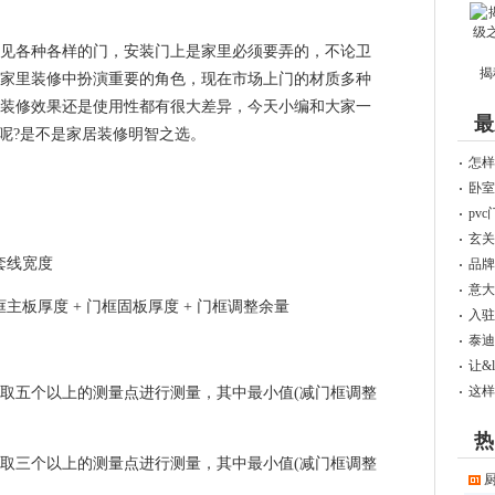
见各种各样的门，安装门上是家里必须要弄的，不论卫
揭
家里装修中扮演重要的角色，现在市场上门的材质多种
装修效果还是使用性都有很大差异，今天小编和大家一
最
好呢?是不是家居装修明智之选。
怎样
卧室
pv
玄关
门套线宽度
品牌
意大
门框主板厚度 + 门框固板厚度 + 门框调整余量
入驻
泰迪
让&l
这样
取五个以上的测量点进行测量，其中最小值(减门框调整
热
取三个以上的测量点进行测量，其中最小值(减门框调整