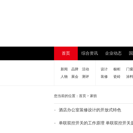
首页
综合资讯
企业动态
国
新闻
品牌
活动
设计
橱柜
门
人物
展会
测评
装修
瓷砖
涂
您当前的位置：
首页
>
家纺
酒店办公室装修设计的开放式特色
单联双控开关的工作原理 单联双控开关