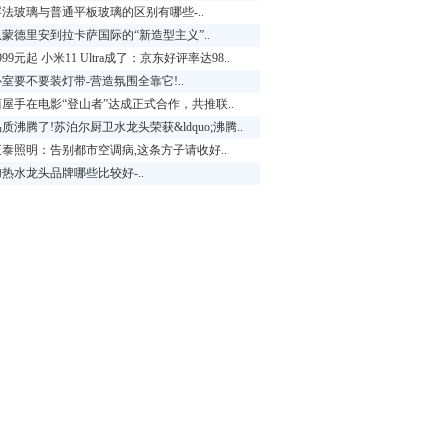
浮法玻璃与普通平板玻璃的区别有哪些-..
从蒙德里安到拉卡萨国际的“新造型主义”..
999元起 小米11 Ultra成了：京东好评率达98..
卧室要不要装灯带-营造氛围全靠它!..
西屋手在电影“登山者”达成正式合作，共推联..
质沸腾了!苏泊尔厨卫水龙头荣获&ldquo;沸腾..
正泰照明：告别都市空调病,这条方子请收好..
加热水龙头品牌哪些比较好-..