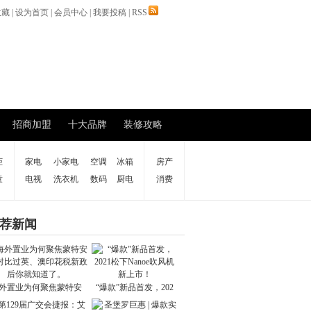
收藏
|
设为首页
|
会员中心
|
我要投稿
|
RSS
招商加盟
十大品牌
装修攻略
柜
家电
小家电
空调
冰箱
房产
童
电视
洗衣机
数码
厨电
消费
荐新闻
外置业为何聚焦蒙特安
“爆款”新品首发，202