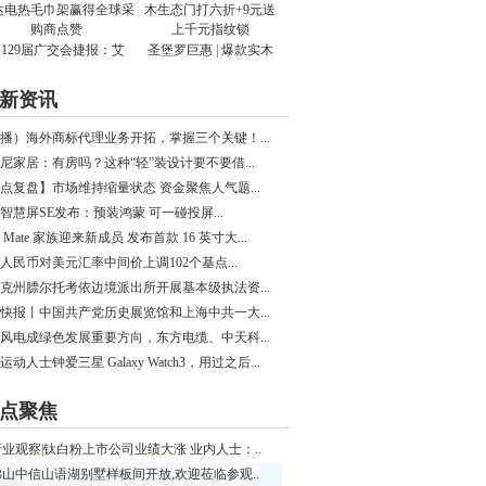
129届广交会捷报：艾
圣堡罗巨惠 | 爆款实木
新资讯
播）海外商标代理业务开拓，掌握三个关键！...
尼家居：有房吗？这种“轻”装设计要不要借...
点复盘】市场维持缩量状态 资金聚焦人气题...
智慧屏SE发布：预装鸿蒙 可一碰投屏...
 Mate 家族迎来新成员 发布首款 16 英寸大...
日人民币对美元汇率中间价上调102个基点...
克州膘尔托考依边境派出所开展基本级执法资...
快报丨中国共产党历史展览馆和上海中共一大...
风电成绿色发展重要方向，东方电缆、中天科...
运动人士钟爱三星 Galaxy Watch3，用过之后...
点聚焦
行业观察|钛白粉上市公司业绩大涨 业内人士：..
佛山中信山语湖别墅样板间开放,欢迎莅临参观..