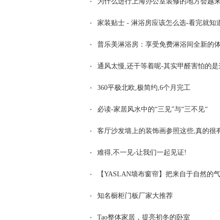
为什么进行上海办公室装修的地方会越
家装贴士 - 淋浴房应该怎么选-看完就知
普乐美淋浴房：享受免费淋浴间全新的
通风太慢,还干等着呢-其实甲醛害怕的是这
360平极北欧,极简约,6个月完工
必读-家居风水中的“三见”与“三不见“
客厅沙发墙上的装饰画参照这些,真的很
难得,不一见-让我们一起见证!
【YASLAN墙布窗帘】把来自于自然的
知名橱柜门板厂家大推荐
Tao整体家居，提亮初冬的卧室