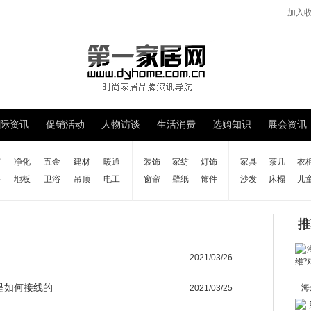
加入
际资讯
促销活动
人物访谈
生活消费
选购知识
展会资讯
窗
净化
五金
建材
暖通
装饰
家纺
灯饰
家具
茶几
衣
料
地板
卫浴
吊顶
电工
窗帘
壁纸
饰件
沙发
床榻
儿
推
2021/03/26
是如何接线的
海
2021/03/25