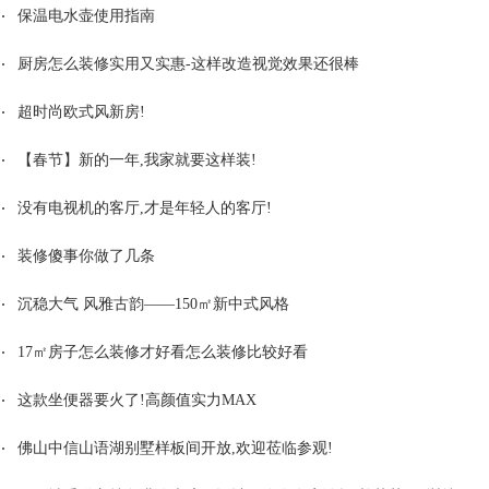
保温电水壶使用指南
厨房怎么装修实用又实惠-这样改造视觉效果还很棒
超时尚欧式风新房!
【春节】新的一年,我家就要这样装!
没有电视机的客厅,才是年轻人的客厅!
装修傻事你做了几条
沉稳大气 风雅古韵——150㎡新中式风格
17㎡房子怎么装修才好看怎么装修比较好看
这款坐便器要火了!高颜值实力MAX
佛山中信山语湖别墅样板间开放,欢迎莅临参观!