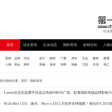
首页
综合资讯
企业动态
国际资讯
促销活动
人物
新闻
品牌
活动
设计
橱柜
门窗
净化
五金
建材
暖通
人物
展会
测评
装修
瓷砖
涂料
地板
卫浴
吊顶
电工
您当前的位置：
首页
>
国际资讯
Lamett乐迈石晶携手肖战点亮纽约时代广场，彰显国际高端品牌影响力
RGB-Mini LED、激光、Micro LED三大技术全球领跑！海信IFA 20