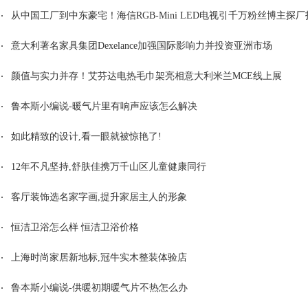
从中国工厂到中东豪宅！海信RGB-Mini LED电视引千万粉丝博主探厂打c
意大利著名家具集团Dexelance加强国际影响力并投资亚洲市场
颜值与实力并存！艾芬达电热毛巾架亮相意大利米兰MCE线上展
鲁本斯小编说-暖气片里有响声应该怎么解决
如此精致的设计,看一眼就被惊艳了!
12年不凡坚持,舒肤佳携万千山区儿童健康同行
客厅装饰选名家字画,提升家居主人的形象
恒洁卫浴怎么样 恒洁卫浴价格
上海时尚家居新地标,冠牛实木整装体验店
鲁本斯小编说-供暖初期暖气片不热怎么办