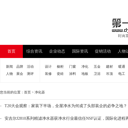
首页
综合资讯
企业动态
国际资讯
促销活动
人物
新闻
品牌
活动
设计
橱柜
门窗
净化
五金
建材
暖通
人物
展会
测评
装修
瓷砖
涂料
地板
卫浴
吊顶
电工
您当前的位置：
首页
>
净化器
T20大会观察：家装下半场，全屋净水为何成了头部装企的必争之地？
安吉尔J2810系列精滤净水器获净水行业最信任NSF认证，国际化进程