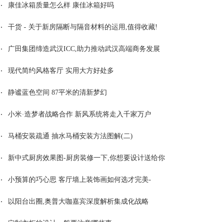
康佳冰箱质量怎么样 康佳冰箱好吗
干货 - 关于新房隔断与隔音材料的运用,值得收藏!
广田集团缔造武汉ICC,助力推动武汉高端商务发展
现代简约风格客厅 实用大方好处多
静谧蓝色空间 87平米的清新梦幻
小米·造梦者战略合作 新风系统将走入千家万户
马桶安装疏通 抽水马桶安装方法图解(二)
新中式厨房效果图-厨房装修一下,你想要设计送给你
小预算的巧心思 客厅墙上装饰画如何选才完美-
以阳台出圈,奥普大咖嘉宾深度解析集成化战略