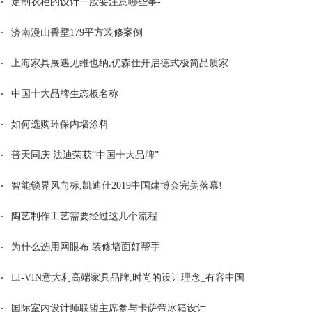
定制衣柜的设计一般要注意哪些事-
济南漫山香墅179平方装修案例
上海家具展遇见维也纳,优森仕开启德式极简品质家
中国十大品牌生态板名称
如何选购环保内墙涂料
普天同庆 法迪荣获“中国十大品牌”
智能锁界风向标,凯迪仕2019中国建博会完美落幕!
陶艺制作工艺需要经过这几个流程
为什么选用网眼布 装修墙面好帮手
LI-VIN意大利高端家具品牌,时尚的设计理念_有容中国
国际室内设计师联盟主席参与卡萨帝冰箱设计