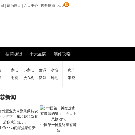
收藏
|
设为首页
|
会员中心
|
我要投稿
|
RSS
招商加盟
十大品牌
装修攻略
柜
家电
小家电
空调
冰箱
房产
童
电视
洗衣机
数码
厨电
消费
荐新闻
中国第一神盘这家有魔
外置业为何聚焦蒙特安
法