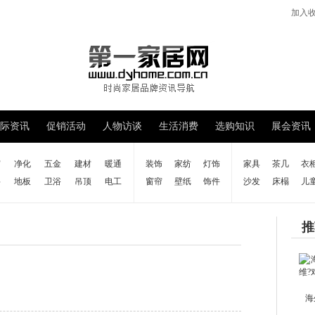
加入
际资讯
促销活动
人物访谈
生活消费
选购知识
展会资讯
窗
净化
五金
建材
暖通
装饰
家纺
灯饰
家具
茶几
衣
料
地板
卫浴
吊顶
电工
窗帘
壁纸
饰件
沙发
床榻
儿
推
海