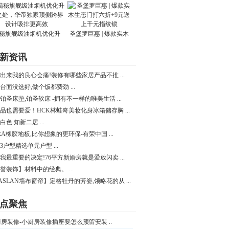
秘旗舰级油烟机优化升
圣堡罗巨惠 | 爆款实木
新资讯
出来我的良心会痛!装修有哪些家居产品不推 ...
台面没选好,做个饭都费劲 ...
铂圣床垫,铂圣软床 -拥有不一样的唯美生活 ...
品也需要爱！HCK林蛙奇美妆化身冰箱储存胸 ...
白色 知新二居 ...
RA橡胶地板,比你想象的更环保-有荣中国 ...
3户型精选单元户型 ...
我最重要的决定!76平方新婚房就是爱放闪卖 ...
誉装饰】材料中的经典。 ...
ASLAN墙布窗帘】定格牡丹的芳姿,领略花的从 ...
点聚焦
厨房装修-小厨房装修插座要怎么预留安装 ..