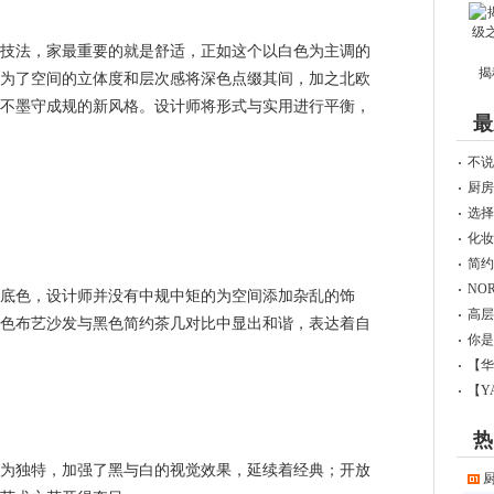
法，家最重要的就是舒适，正如这个以白色为主调的
揭
为了空间的立体度和层次感将深色点缀其间，加之北欧
不墨守成规的新风格。设计师将形式与实用进行平衡，
最
不说
厨房
选择
化妆
简约
NO
色，设计师并没有中规中矩的为空间添加杂乱的饰
高层
色布艺沙发与黑色简约茶几对比中显出和谐，表达着自
你是
【华
【Y
热
独特，加强了黑与白的视觉效果，延续着经典；开放