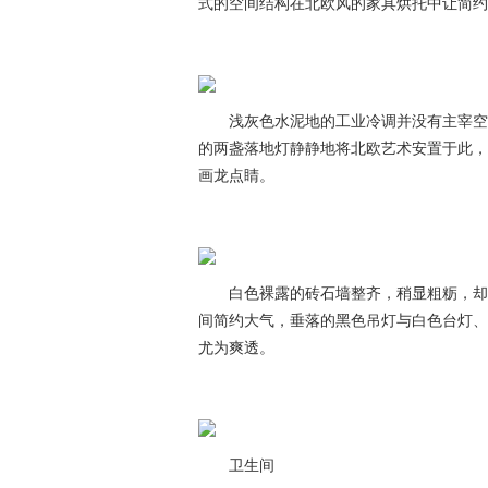
式的空间结构在北欧风的家具烘托中让简约
浅灰色水泥地的工业冷调并没有主宰空间
的两盏落地灯静静地将北欧艺术安置于此，
画龙点睛。
白色裸露的砖石墙整齐，稍显粗粝，却因
间简约大气，垂落的黑色吊灯与白色台灯、
尤为爽透。
卫生间