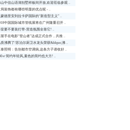
佛山中信山语湖别墅样板间开放,欢迎莅临参观 ..
局装饰都有哪些明显的优点呢 - ..
从蒙德里安到拉卡萨国际的“新造型主义” ..
018中国国际城市管线展将在广州隆重召开 ..
室要不要装灯带-营造氛围全靠它! ..
西屋手在电影“登山者”达成正式合作，共推 ..
质沸腾了!苏泊尔厨卫水龙头荣获&ldquo;沸 ..
正泰照明：告别都市空调病,这条方子请收好 ..
80㎡简约年轻风,素色的简约也大方! ..