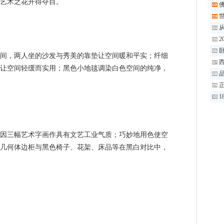
艺术之花开得夺目。
世
2
卧
，两人坐的沙发与秀美的靠垫让空间暖和平实；纤细
让空间轻缓而实用；黑色小地毯调染白色空间的纯净，
品
1
三幅艺术字画作具有文艺工业气质；巧妙地用色使空
几何体边柜与黑色椅子、花架、床品等在黑白对比中，