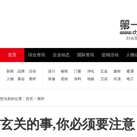
首页
综合资讯
企业动态
国际资讯
促销活动
人物
新闻
品牌
活动
设计
橱柜
门窗
净化
五金
建材
暖通
人物
展会
测评
装修
瓷砖
涂料
地板
卫浴
吊顶
电工
您当前的位置：
首页
>
测评
玄关的事,你必须要注意