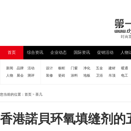
首页
综合资讯
企业动态
国际资讯
促销活动
人物
新闻
品牌
活动
设计
橱柜
门窗
净化
五金
建材
暖通
人物
展会
测评
装修
瓷砖
涂料
地板
卫浴
吊顶
电工
您当前的位置：
首页
>
茶几
香港諾貝环氧填缝剂的