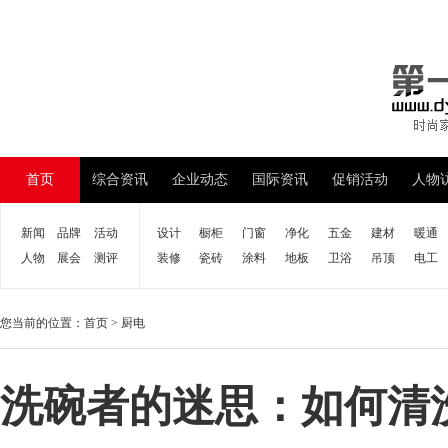
首页
综合资讯
企业动态
国际资讯
促销活动
人物
新闻
品牌
活动
设计
橱柜
门窗
净化
五金
建材
暖通
人物
展会
测评
装修
瓷砖
涂料
地板
卫浴
吊顶
电工
您当前的位置：
首页
>
厨电
洗碗者的迷思：如何清