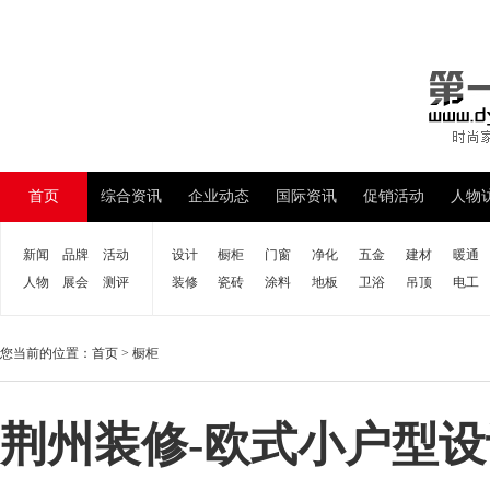
首页
综合资讯
企业动态
国际资讯
促销活动
人物
新闻
品牌
活动
设计
橱柜
门窗
净化
五金
建材
暖通
人物
展会
测评
装修
瓷砖
涂料
地板
卫浴
吊顶
电工
您当前的位置：
首页
>
橱柜
荆州装修-欧式小户型