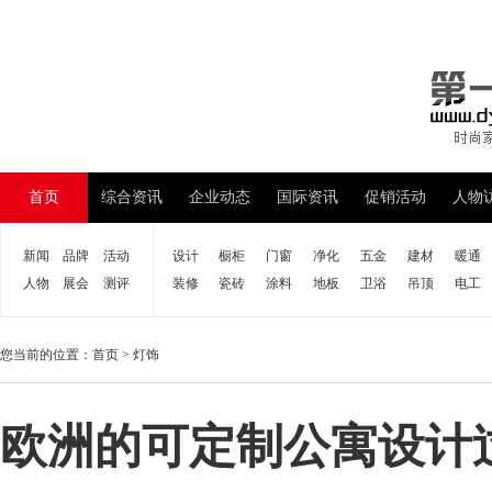
首页
综合资讯
企业动态
国际资讯
促销活动
人物
新闻
品牌
活动
设计
橱柜
门窗
净化
五金
建材
暖通
人物
展会
测评
装修
瓷砖
涂料
地板
卫浴
吊顶
电工
您当前的位置：
首页
>
灯饰
欧洲的可定制公寓设计