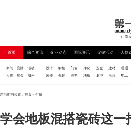
首页
综合资讯
企业动态
国际资讯
促销活动
人物
新闻
品牌
活动
设计
橱柜
门窗
净化
五金
建材
暖通
人物
展会
测评
装修
瓷砖
涂料
地板
卫浴
吊顶
电工
您当前的位置：
首页
>
灯饰
学会地板混搭瓷砖这一招