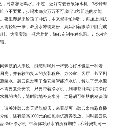
，时常忘记喝水。不过，还好有碧云泉净水机，3秒钟即
吃点不要紧，少喝水确实万万不可;除了3秒即热的功能，
。夜里爬起来给孩子冲奶，本来就手忙脚乱，再加上调试
只需轻轻一按，45度水冲调奶粉，妈妈闭着眼睛都能完成
咖啡、为宝宝沏一瓶营养奶，随心定制多种水温。让水变的
谱。
奔波的人来说，能随时喝到一杯安心好水也是一种奢
厨房，并有较为复杂的安装程序。办公室、客厅、甚至剧
瓶装水。碧云泉发明了免安装智能净水机，解决了无水源
不需要复杂安装，只要带着净水机，到哪都能喝到纯净好
水机的功劳，随时随地补充水分，才是胡可护肤的秘诀哦!
请关注碧云泉天猫旗舰店，来看胡可与碧云泉精彩直播
介绍，还有最高1000元的红包雨优惠券发放。同时碧云泉
品R506净水机! 带着你对好水的所有期待，和辣妈胡可一