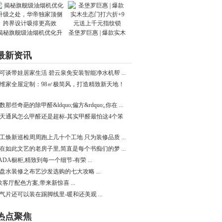
揭秘旗舰级油烟机优化升
圣堡罗巨惠 | 爆款实木
最新资讯
可谈带娃居家生活 碧云泉免安装智能净水机帮 ...
维家全屋定制：98㎡极简风，打造精致新天地！
数那些奇葩的除甲醛&ldquo;偏方&rdquo;,你在 ...
天通风怎么甲醛还是超标-其实甲醛最怕这4个笨
工焕新巡检周周跑上几十个工地 只为装修品质 ...
在如此文艺的老房子里,简直是每个书痴们的梦 ...
ADA橱柜,精致到每一个细节-有荣 ...
盘水装修之布艺沙发选购的七大攻略 ...
款客厅配色方案,带来新惊喜 ...
气片还可以装在踢脚线里-暖和还美观 ...
热点聚焦