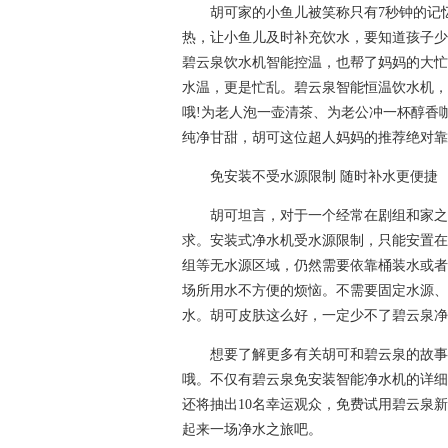
胡可家的小鱼儿被笑称只有7秒钟的记忆
热，让小鱼儿及时补充饮水，要知道孩子少
碧云泉饮水机智能控温，也帮了妈妈的大忙
水温，更是忙乱。碧云泉智能恒温饮水机，
哦!为老人泡一壶清茶、为老公冲一杯醇香
纯净甘甜，胡可这位超人妈妈的推荐绝对靠
免安装不受水源限制 随时补水更便捷
胡可坦言，对于一个经常在剧组和家之间
求。安装式净水机受水源限制，只能安置在
组等无水源区域，仍然需要依靠桶装水或者
场所用水不方便的烦恼。不需要固定水源、
水。胡可皮肤这么好，一定少不了碧云泉净
想要了解更多有关胡可和碧云泉的故事，
哦。不仅有碧云泉免安装智能净水机的详细
还将抽出10名幸运观众，免费试用碧云泉新
起来一场净水之旅吧。