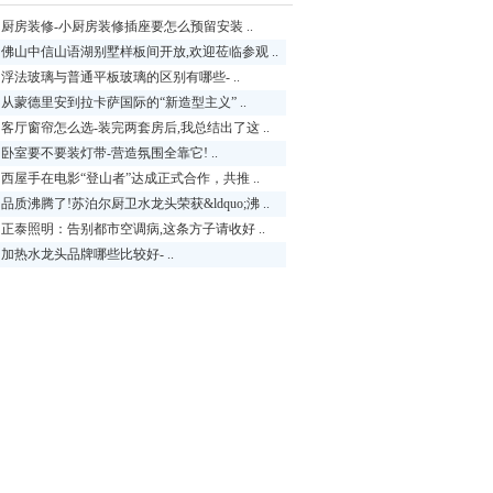
厨房装修-小厨房装修插座要怎么预留安装 ..
佛山中信山语湖别墅样板间开放,欢迎莅临参观 ..
浮法玻璃与普通平板玻璃的区别有哪些- ..
从蒙德里安到拉卡萨国际的“新造型主义” ..
客厅窗帘怎么选-装完两套房后,我总结出了这 ..
卧室要不要装灯带-营造氛围全靠它! ..
西屋手在电影“登山者”达成正式合作，共推 ..
品质沸腾了!苏泊尔厨卫水龙头荣获&ldquo;沸 ..
正泰照明：告别都市空调病,这条方子请收好 ..
加热水龙头品牌哪些比较好- ..