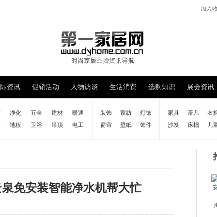
加入
际资讯
促销活动
人物访谈
生活消费
选购知识
展会资讯
窗
净化
五金
建材
暖通
装饰
家纺
灯饰
家具
茶几
衣
料
地板
卫浴
吊顶
电工
窗帘
壁纸
饰件
沙发
床榻
儿
云泉免安装智能净水机帮大忙