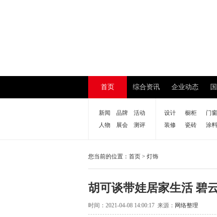
首页
综合资讯
企业动态
国
新闻
品牌
活动
设计
橱柜
门
人物
展会
测评
装修
瓷砖
涂
您当前的位置：
首页
>
灯饰
胡可谈带娃居家生活 碧
时间：2021-04-08 14:00:17 来源：
网络整理