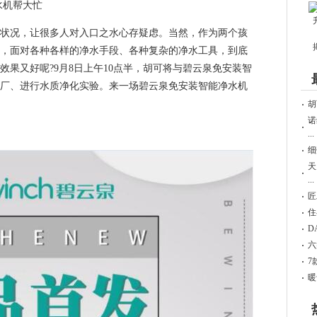
水机帮大忙
况，让很多人对入口之水心存疑虑。当然，作为两个孩
，面对各种各样的净水手段、各种复杂的净水工具，到底
果又好呢?9月8日上午10点半，胡可将与碧云泉免安装智
厂、进行水质净化实验。来一场碧云泉免安装智能净水机
胡
诺
...
细
天
...
匠
住
D
六
7
暖