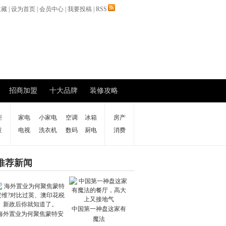
收藏
|
设为首页
|
会员中心
|
我要投稿
|
RSS
招商加盟
十大品牌
装修攻略
柜
家电
小家电
空调
冰箱
房产
童
电视
洗衣机
数码
厨电
消费
推荐新闻
中国第一神盘这家有
海外置业为何聚焦蒙特安
魔法