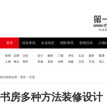
首页
综合资讯
企业动态
国际资讯
促销活动
人物
新闻
品牌
活动
设计
橱柜
门窗
净化
五金
建材
暖通
人物
展会
测评
装修
瓷砖
涂料
地板
卫浴
吊顶
电工
您当前的位置：
首页
>
吊顶
书房多种方法装修设计