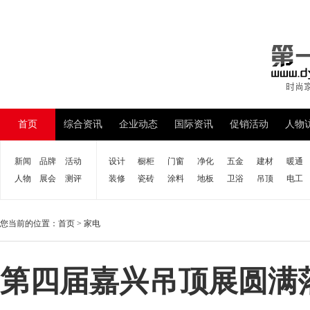
首页
综合资讯
企业动态
国际资讯
促销活动
人物
新闻
品牌
活动
设计
橱柜
门窗
净化
五金
建材
暖通
人物
展会
测评
装修
瓷砖
涂料
地板
卫浴
吊顶
电工
您当前的位置：
首页
>
家电
第四届嘉兴吊顶展圆满落幕