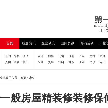
首页
综合资讯
企业动态
国际资讯
促销活动
人物
新闻
品牌
活动
设计
橱柜
门窗
净化
五金
建材
暖通
人物
展会
测评
装修
瓷砖
涂料
地板
卫浴
吊顶
电工
您当前的位置：
首页
>
家纺
一般房屋精装修装修保