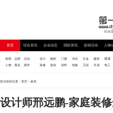
首页
综合资讯
企业动态
国际资讯
促销活动
人物
新闻
品牌
活动
设计
橱柜
门窗
净化
五金
建材
暖通
人物
展会
测评
装修
瓷砖
涂料
地板
卫浴
吊顶
电工
您当前的位置：
首页
>
家具
设计师邢远鹏-家庭装修