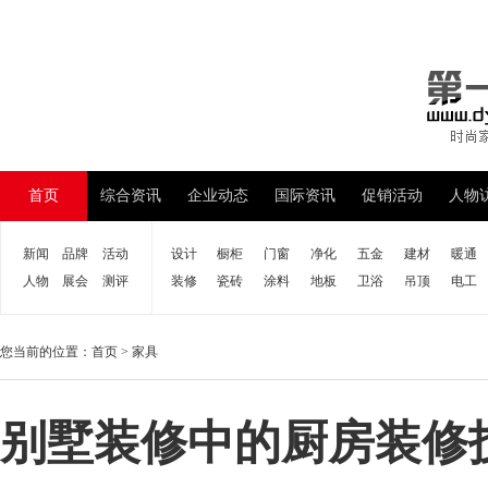
首页
综合资讯
企业动态
国际资讯
促销活动
人物
新闻
品牌
活动
设计
橱柜
门窗
净化
五金
建材
暖通
人物
展会
测评
装修
瓷砖
涂料
地板
卫浴
吊顶
电工
您当前的位置：
首页
>
家具
别墅装修中的厨房装修