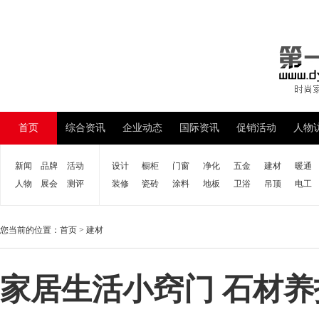
首页
综合资讯
企业动态
国际资讯
促销活动
人物
新闻
品牌
活动
设计
橱柜
门窗
净化
五金
建材
暖通
人物
展会
测评
装修
瓷砖
涂料
地板
卫浴
吊顶
电工
您当前的位置：
首页
>
建材
家居生活小窍门 石材养