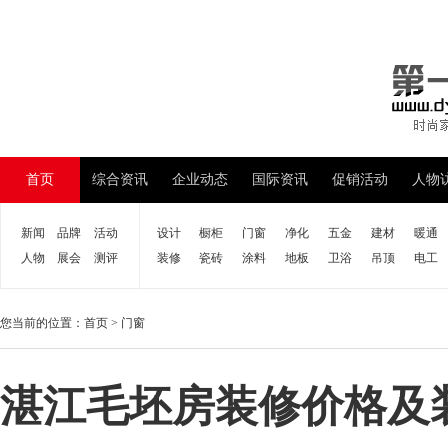
首页
综合资讯
企业动态
国际资讯
促销活动
人物
新闻
品牌
活动
设计
橱柜
门窗
净化
五金
建材
暖通
人物
展会
测评
装修
瓷砖
涂料
地板
卫浴
吊顶
电工
您当前的位置：
首页
>
门窗
湛江毛坯房装修价格及