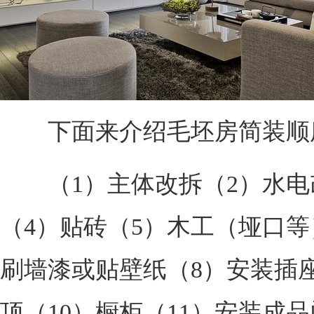
下面来介绍毛坯房简装顺
（1）主体改拆（2）水电
（4）贴砖（5）木工（垭口等
刷墙漆或贴壁纸（8）安装插
顶（10）橱柜（11）安装成品