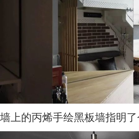
墙上的丙烯手绘黑板墙指明了