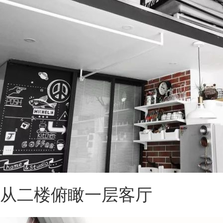
从二楼俯瞰一层客厅