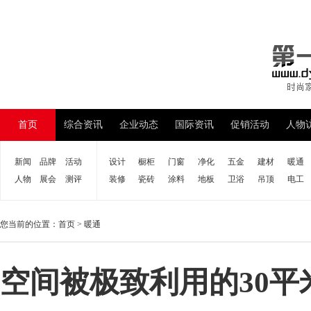
首页
综合资讯
企业动态
国际资讯
促销活动
人物
新闻
品牌
活动
设计
橱柜
门窗
净化
五金
建材
暖通
人物
展会
测评
装修
瓷砖
涂料
地板
卫浴
吊顶
电工
您当前的位置：
首页
>
暖通
空间被极致利用的30平米