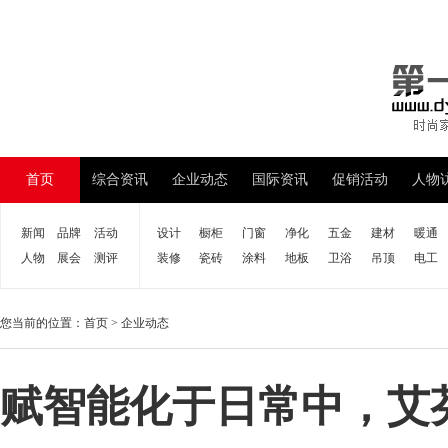
首页
综合资讯
企业动态
国际资讯
促销活动
人物
新闻
品牌
活动
设计
橱柜
门窗
净化
五金
建材
暖通
人物
展会
测评
装修
瓷砖
涂料
地板
卫浴
吊顶
电工
您当前的位置：
首页
>
企业动态
赋智能化于日常中，艾