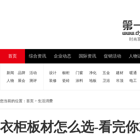
首页
综合资讯
企业动态
国际资讯
促销活动
人物
新闻
品牌
活动
设计
橱柜
门窗
净化
五金
建材
暖通
人物
展会
测评
装修
瓷砖
涂料
地板
卫浴
吊顶
电工
您当前的位置：
首页
>
生活消费
衣柜板材怎么选-看完