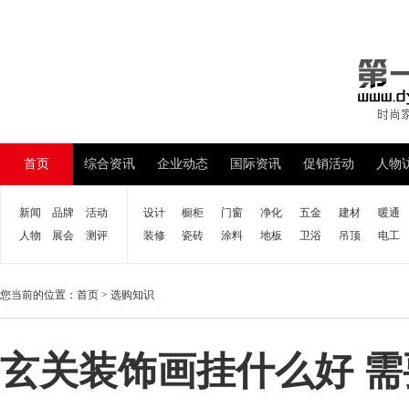
首页
综合资讯
企业动态
国际资讯
促销活动
人物
新闻
品牌
活动
设计
橱柜
门窗
净化
五金
建材
暖通
人物
展会
测评
装修
瓷砖
涂料
地板
卫浴
吊顶
电工
您当前的位置：
首页
>
选购知识
玄关装饰画挂什么好 需