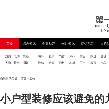
首页
综合资讯
企业动态
国际资讯
促销活动
人物
新闻
品牌
活动
设计
橱柜
门窗
净化
五金
建材
暖通
人物
展会
测评
装修
瓷砖
涂料
地板
卫浴
吊顶
电工
您当前的位置：
首页
>
装修
小户型装修应该避免的