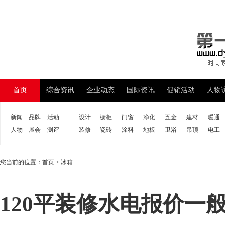
首页
综合资讯
企业动态
国际资讯
促销活动
人物
新闻
品牌
活动
设计
橱柜
门窗
净化
五金
建材
暖通
人物
展会
测评
装修
瓷砖
涂料
地板
卫浴
吊顶
电工
您当前的位置：
首页
>
冰箱
120平装修水电报价一