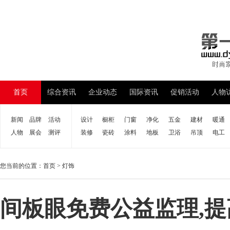
首页
综合资讯
企业动态
国际资讯
促销活动
人物
新闻
品牌
活动
设计
橱柜
门窗
净化
五金
建材
暖通
人物
展会
测评
装修
瓷砖
涂料
地板
卫浴
吊顶
电工
您当前的位置：
首页
>
灯饰
间板眼免费公益监理,提