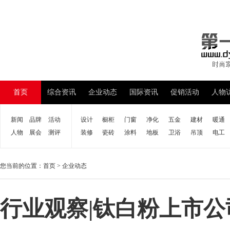
首页
综合资讯
企业动态
国际资讯
促销活动
人物
新闻
品牌
活动
设计
橱柜
门窗
净化
五金
建材
暖通
人物
展会
测评
装修
瓷砖
涂料
地板
卫浴
吊顶
电工
您当前的位置：
首页
>
企业动态
行业观察|钛白粉上市公