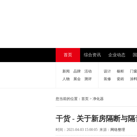
首页
综合资讯
企业动态
国
新闻
品牌
活动
设计
橱柜
门
人物
展会
测评
装修
瓷砖
涂
您当前的位置：
首页
>
净化器
干货 - 关于新房隔断与
时间：2021-04-03 15:00:05 来源：
网络整理