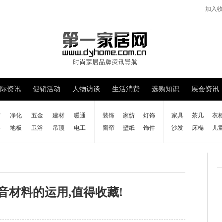
加入
际资讯
促销活动
人物访谈
生活消费
选购知识
展会资讯
窗
净化
五金
建材
暖通
装饰
家纺
灯饰
家具
茶几
衣
料
地板
卫浴
吊顶
电工
窗帘
壁纸
饰件
沙发
床榻
儿
隔音材料的运用,值得收藏!