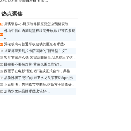
XVL 比利时高颜值座椅-有荣 ...
热点聚焦
厨房装修-小厨房装修插座要怎么预留安装 ..
佛山中信山语湖别墅样板间开放,欢迎莅临参观
..
浮法玻璃与普通平板玻璃的区别有哪些- ..
从蒙德里安到拉卡萨国际的“新造型主义” ..
客厅窗帘怎么选-装完两套房后,我总结出了这 ..
卧室要不要装灯带-营造氛围全靠它! ..
西屋手在电影“登山者”达成正式合作，共推 ..
品质沸腾了!苏泊尔厨卫水龙头荣获&ldquo;沸 ..
正泰照明：告别都市空调病,这条方子请收好 ..
加热水龙头品牌哪些比较好- ..