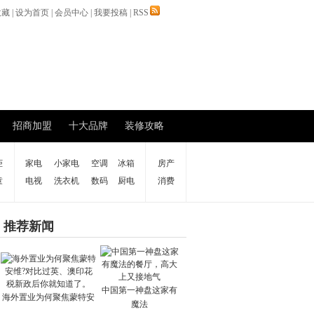
收藏
|
设为首页
|
会员中心
|
我要投稿
|
RSS
招商加盟
十大品牌
装修攻略
柜
家电
小家电
空调
冰箱
房产
童
电视
洗衣机
数码
厨电
消费
推荐新闻
中国第一神盘这家有
海外置业为何聚焦蒙特安
魔法