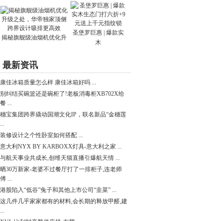
圣堡罗巨惠 | 爆款实
揭秘旗舰级油烟机优化升
木
最新资讯
康佳冰箱质量怎么样 康佳冰箱好吗 ...
别纠结买碗篮还是碗柜了!老板消毒柜XB702X给
餐 ...
穗宝集团跨界撬动国潮文化IP，联名新品“金穗莲
...
装修设计之个性卧室如何搭配 ...
意大利NYX BY KARBOXX灯具-意大利之家 ...
与航天事业共成长,创维天猫直播引爆航天情 ...
晒30万新家-老婆不过餐厅打了一排柜子,连老师
傅 ...
港股陷入“低谷”兔子和其他上市公司“韭菜” ...
这几件几乎家家都有的材料,会长期的释放甲醛,建
...