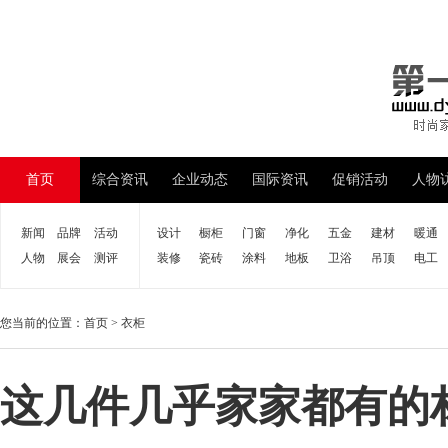
首页
综合资讯
企业动态
国际资讯
促销活动
人物
新闻
品牌
活动
设计
橱柜
门窗
净化
五金
建材
暖通
人物
展会
测评
装修
瓷砖
涂料
地板
卫浴
吊顶
电工
您当前的位置：
首页
>
衣柜
这几件几乎家家都有的