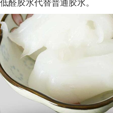
低醛胶水代替普通胶水。