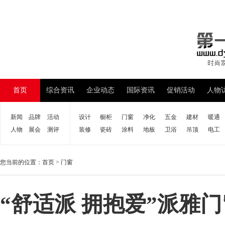
首页
综合资讯
企业动态
国际资讯
促销活动
人物
新闻
品牌
活动
设计
橱柜
门窗
净化
五金
建材
暖通
人物
展会
测评
装修
瓷砖
涂料
地板
卫浴
吊顶
电工
您当前的位置：
首页
>
门窗
“舒适派 拥抱爱”派雅