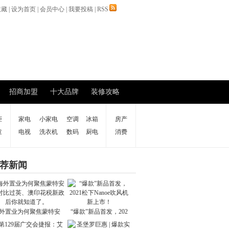
收藏
|
设为首页
|
会员中心
|
我要投稿
|
RSS
招商加盟
十大品牌
装修攻略
柜
家电
小家电
空调
冰箱
房产
童
电视
洗衣机
数码
厨电
消费
荐新闻
外置业为何聚焦蒙特安
“爆款”新品首发，202