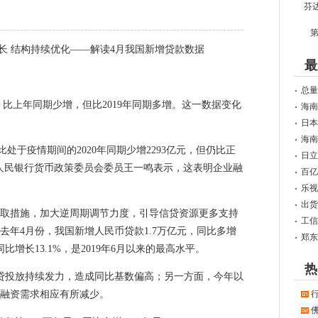
第
长 结构持续优化——解读4月我国新增贷款数据
最
总量
比上年同期少增，但比2019年同期多增。这一数据变化
海南
日本
海南
处于疫情期间的2020年同期少增2293亿元，但仍比正
日立
中国人民银行货币政策委员会委员王一鸣表示，这表明企业融
百亿
乐视
出货
措施，加大逆周期调节力度，引导信贷资源更多支持
工信
去年4月份，我国新增人民币贷款1.7万亿元，同比多增
郑东
比增长13.1%，是2019年6月以来的最高水平。
热
投放持续发力，造成同比基数偏高；另一方面，今年以
融资需求相应有所减少。