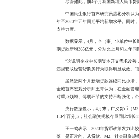
尽管如此，前4个月我国新增人民币贷款仍达
中国民生银行首席研究员温彬分析认为，虽
年至2020年五年同期平均新增水平。同
支持力度。
数据显示，4月，企（事）业单位中长期贷款
期贷款新增365亿元，分别比上月和去年同期少
“这说明企业中长期资本开支需求改善，
违规套取经营贷购房行为取得明显成效。”
虽然近两个月新增贷款连续同比少增，但
金诚首席宏观分析师王青认为，在金融管理
对重点领域、薄弱环节的支持不断强化，企
央行数据显示，4月末，广义货币（M2）余
1.3个百分点；社会融资规模存量同比增长11
王一鸣表示，2020年货币政策发力比较
落，是正常的。从贷款、M2、社会融资规模的