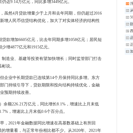
9.14万亿元，同比多增3449亿元。
然4月贷款增量少于上月和去年同期，但仍超过2016
5
时，新增人民币信贷结构优化，加大了对实体经济的结构性
卧
品
增加6605亿元，比去年同期多增1058亿元；居民短
增4877亿元和1915亿元。
加
制造业、基建等投资有望加快增长；同时监管部门打击
温彬说。
企业中长期贷款已连续第14个月保持同比多增。东方
部门持续引导下，贷款期限和投向结构持续优化，金融
业预期持续改善。
额226.21万亿元，同比增长8.1%，增速比上月末低
.7%，增速比上月末低0.6个百分点。
早，2021年金融数据同比增速在高基数基础上有所回
增量看，与正常年份相比都不少。从2020年、2021年