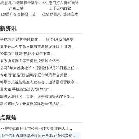
129届广交会捷报：艾
圣堡罗巨惠 | 爆款实木
新资讯
平稳增长 结构持续优化——解读4月我国新增 ...
集中开工今年第三批自贸港建设项目 产业发 ...
经常项目顺差连续3个财年下降 ...
省政协原副主席王勇被控受贿近亿元 ...
公司7年来首换社长：原副社长6月23日起上任 ...
专项债“铺路”新城商行 辽宁城商行合并提 ...
将举办乐视智能生态发布会，邀请函现贾跃亭 ...
量大跌 手机市场进入“冷静期” ...
部将天涯社区、大麦、途牛旅游等APP下架 ...
新区圃田乡：开展扫黑除恶宣传活动 ...
点聚焦
行业观察|钛白粉上市公司业绩大涨 业内人士 ..
佛山中信山语湖别墅样板间开放,欢迎莅临参观 ..