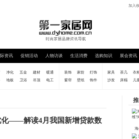
加入
际资讯
促销活动
人物访谈
生活消费
选购知识
展会资讯
窗
净化
五金
建材
暖通
装饰
家纺
灯饰
家具
茶几
衣
料
地板
卫浴
吊顶
电工
窗帘
壁纸
饰件
沙发
床榻
儿
推
优化——解读4月我国新增贷款数
海