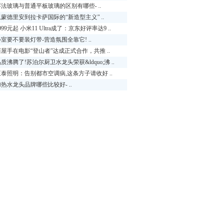
浮法玻璃与普通平板玻璃的区别有哪些- ..
从蒙德里安到拉卡萨国际的“新造型主义” ..
999元起 小米11 Ultra成了：京东好评率达9 ..
室要不要装灯带-营造氛围全靠它! ..
西屋手在电影“登山者”达成正式合作，共推 ..
质沸腾了!苏泊尔厨卫水龙头荣获&ldquo;沸 ..
正泰照明：告别都市空调病,这条方子请收好 ..
热水龙头品牌哪些比较好- ..