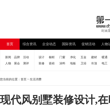
首页
综合资讯
企业动态
国际资讯
促销活动
人物
新闻
品牌
活动
设计
橱柜
门窗
净化
五金
建材
暖通
人物
展会
测评
装修
瓷砖
涂料
地板
卫浴
吊顶
电工
您当前的位置：
首页
>
生活消费
现代风别墅装修设计,在