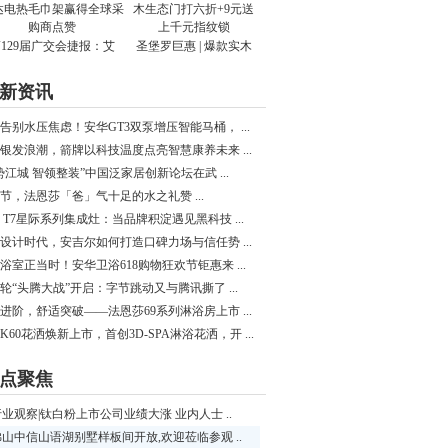
129届广交会捷报：艾
圣堡罗巨惠 | 爆款实木
新资讯
告别水压焦虑！安华GT3双泵增压智能马桶， ...
银发浪潮，箭牌以科技温度点亮智慧康养未来 ...
势江城 智领整装”中国泛家居创新论坛在武 ...
节，法恩莎「爸」气十足的水之礼赞 ...
 T7星际系列集成灶：当品牌积淀遇见黑科技 ...
设计时代，安吉尔如何打造口碑力场与信任势 ...
浴室正当时！安华卫浴618购物狂欢节钜惠来 ...
轮“头腾大战”开启：字节跳动又与腾讯撕了 ...
进阶，舒适突破——法恩莎69系列淋浴房上市 ...
K60花洒焕新上市，首创3D-SPA淋浴花洒，开 ...
点聚焦
行业观察|钛白粉上市公司业绩大涨 业内人士 ..
佛山中信山语湖别墅样板间开放,欢迎莅临参观 ..