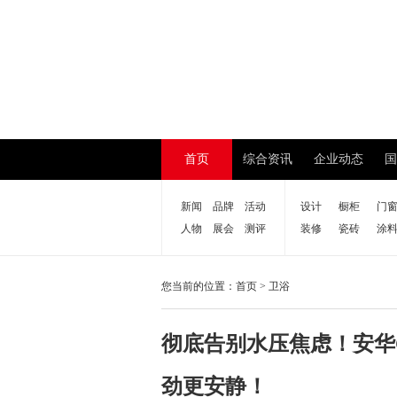
首页
综合资讯
企业动态
国
新闻
品牌
活动
设计
橱柜
门
人物
展会
测评
装修
瓷砖
涂
您当前的位置：
首页
>
卫浴
彻底告别水压焦虑！安华
劲更安静！