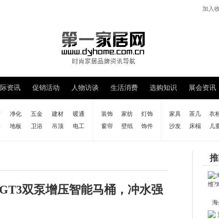
加入
际资讯
促销活动
人物访谈
生活消费
选购知识
展会资讯
窗
净化
五金
建材
暖通
装饰
家纺
灯饰
家具
茶几
衣
料
地板
卫浴
吊顶
电工
窗帘
壁纸
饰件
沙发
床榻
儿
推
GT3双泵增压智能马桶，冲水强
海