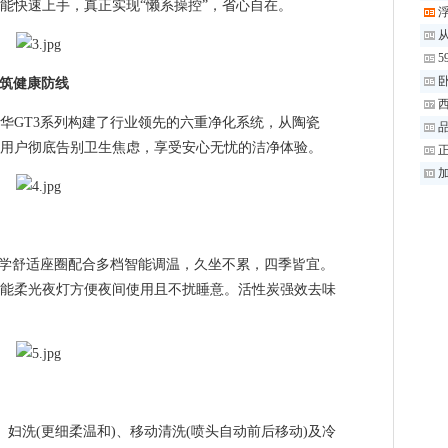
能快速上手，真正实现“懒系操控”，省心自在。
5
卧
构筑健康防线
GT3系列构建了行业领先的六重净化系统，从陶瓷
品
用户彻底告别卫生焦虑，享受安心无忧的洁净体验。
加
学舒适座圈配合多档智能调温，久坐不累，四季皆宜。
能柔光夜灯方便夜间使用且不扰睡意。活性炭强效去味
妇洗(更细柔温和)、移动清洗(喷头自动前后移动)及冷