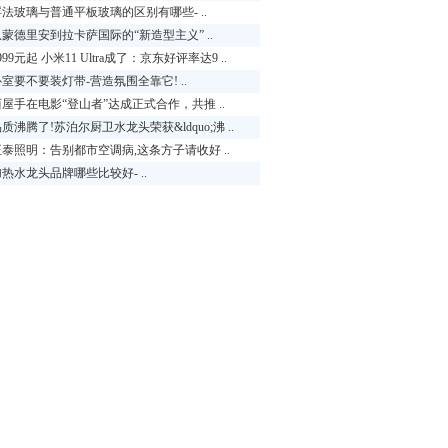
浮法玻璃与普通平板玻璃的区别有哪些- ..
从蒙德里安到拉卡萨国际的“新造型主义” ..
999元起 小米11 Ultra成了：京东好评率达9 ..
室要不要装灯带-营造氛围全靠它! ..
西屋手在电影“登山者”达成正式合作，共推 ..
质沸腾了!苏泊尔厨卫水龙头荣获&ldquo;沸 ..
正泰照明：告别都市空调病,这条方子请收好 ..
热水龙头品牌哪些比较好- ..