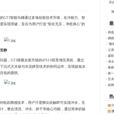
第
GT3智能马桶通过多项创新技术升级，在冲刷力、智
最
度实现突破，旨在为用户打造“智在无压，净愈身心”的
彻底
拥抱
“聚
父亲
安静
森歌
GT3搭载全新升级的iFS3.0双泵增压系统，通过
净水
下沉式大水箱与水流静音技术的协同运作，实现超低水
焕新
压低的困扰。
新一
艺术
箭牌
热
的电容脚感技术，用户只需脚尖轻触即可实现冲水，无
计，整合清洗、冲水、烘干等核心功能，通过简单的旋