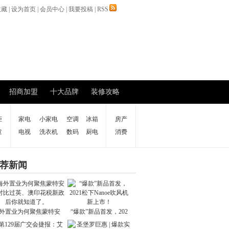
收藏
|
设为首页
|
会员中心
|
我要投稿
|
RSS
招商加盟
十大品牌
装修攻略
柜
家电
小家电
空调
冰箱
房产
童
电视
洗衣机
数码
厨电
消费
荐新闻
外置业为何聚焦蒙特安
“爆款”新品首发，202