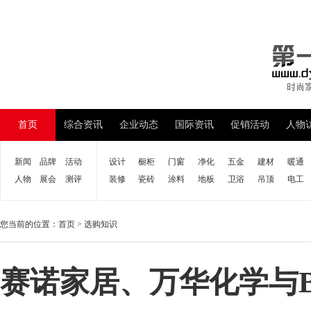
首页
综合资讯
企业动态
国际资讯
促销活动
人物
新闻
品牌
活动
设计
橱柜
门窗
净化
五金
建材
暖通
人物
展会
测评
装修
瓷砖
涂料
地板
卫浴
吊顶
电工
您当前的位置：
首页
>
选购知识
赛诺家居、万华化学与B.