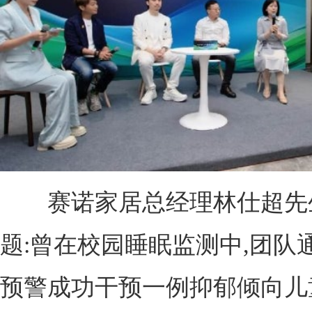
赛诺家居总经理林仕超先
题:曾在校园睡眠监测中,团队
预警成功干预一例抑郁倾向儿