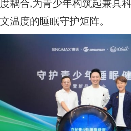
度耦合,为青少年构筑起兼具
文温度的睡眠守护矩阵。