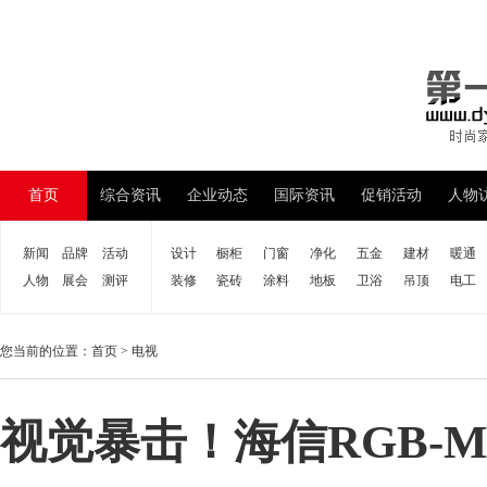
首页
综合资讯
企业动态
国际资讯
促销活动
人物
新闻
品牌
活动
设计
橱柜
门窗
净化
五金
建材
暖通
人物
展会
测评
装修
瓷砖
涂料
地板
卫浴
吊顶
电工
您当前的位置：
首页
>
电视
视觉暴击！海信RGB-Min