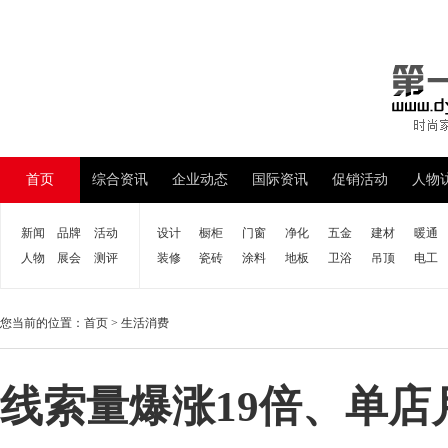
首页
综合资讯
企业动态
国际资讯
促销活动
人物
新闻
品牌
活动
设计
橱柜
门窗
净化
五金
建材
暖通
人物
展会
测评
装修
瓷砖
涂料
地板
卫浴
吊顶
电工
您当前的位置：
首页
>
生活消费
线索量爆涨19倍、单店月