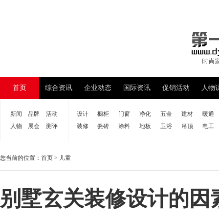
首页
综合资讯
企业动态
国际资讯
促销活动
人物
新闻
品牌
活动
设计
橱柜
门窗
净化
五金
建材
暖通
人物
展会
测评
装修
瓷砖
涂料
地板
卫浴
吊顶
电工
您当前的位置：
首页
>
儿童
别墅玄关装修设计的因