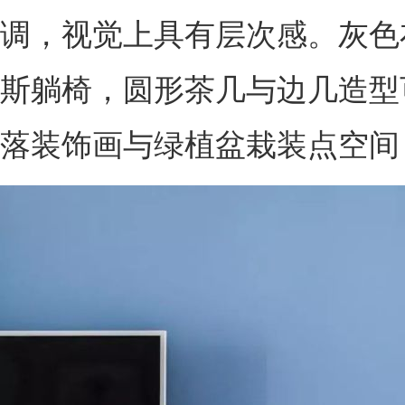
调，视觉上具有层次感。灰色
斯躺椅，圆形茶几与边几造型
落装饰画与绿植盆栽装点空间