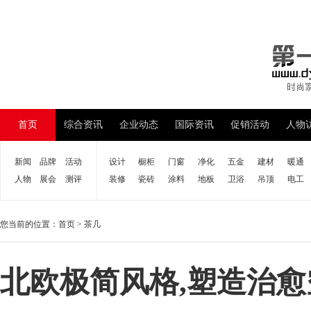
首页
综合资讯
企业动态
国际资讯
促销活动
人物
新闻
品牌
活动
设计
橱柜
门窗
净化
五金
建材
暖通
人物
展会
测评
装修
瓷砖
涂料
地板
卫浴
吊顶
电工
您当前的位置：
首页
>
茶几
北欧极简风格,塑造治愈