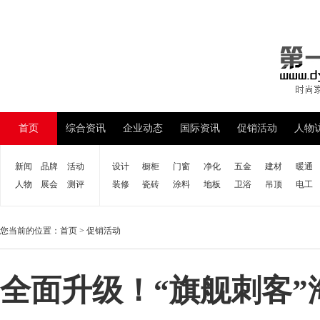
首页
综合资讯
企业动态
国际资讯
促销活动
人物
新闻
品牌
活动
设计
橱柜
门窗
净化
五金
建材
暖通
人物
展会
测评
装修
瓷砖
涂料
地板
卫浴
吊顶
电工
您当前的位置：
首页
>
促销活动
全面升级！“旗舰刺客”