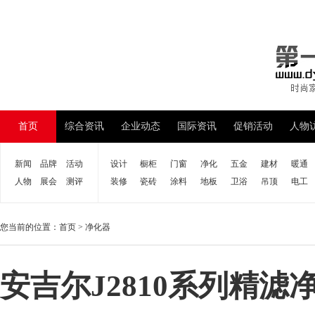
首页
综合资讯
企业动态
国际资讯
促销活动
人物
新闻
品牌
活动
设计
橱柜
门窗
净化
五金
建材
暖通
人物
展会
测评
装修
瓷砖
涂料
地板
卫浴
吊顶
电工
您当前的位置：
首页
>
净化器
安吉尔J2810系列精滤