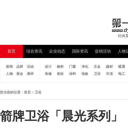
首页
综合资讯
企业动态
国际资讯
促销活动
人物
新闻
品牌
活动
设计
橱柜
门窗
净化
五金
建材
暖通
人物
展会
测评
装修
瓷砖
涂料
地板
卫浴
吊顶
电工
您当前的位置：
首页
>
卫浴
箭牌卫浴「晨光系列」