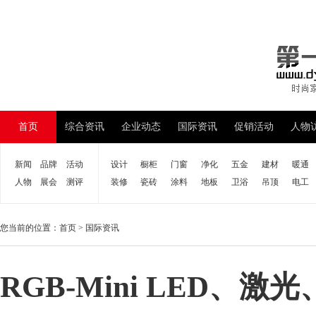
首页
综合资讯
企业动态
国际资讯
促销活动
人物
新闻
品牌
活动
设计
橱柜
门窗
净化
五金
建材
暖通
人物
展会
测评
装修
瓷砖
涂料
地板
卫浴
吊顶
电工
您当前的位置：
首页
>
国际资讯
RGB-Mini LED、激光、