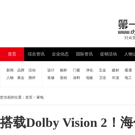
首页
综合资讯
企业动态
国际资讯
促销活动
人物
新闻
品牌
活动
设计
橱柜
门窗
净化
五金
建材
暖通
人物
展会
测评
装修
瓷砖
涂料
地板
卫浴
吊顶
电工
您当前的位置：
首页
>
家电
搭载Dolby Vision 2！