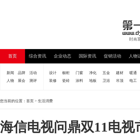
首页
综合资讯
企业动态
国际资讯
促销活动
人物
新闻
品牌
活动
设计
橱柜
门窗
净化
五金
建材
暖通
人物
展会
测评
装修
瓷砖
涂料
地板
卫浴
吊顶
电工
您当前的位置：
首页
>
生活消费
海信电视问鼎双11电视