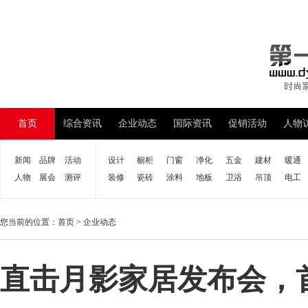
首页
综合资讯
企业动态
国际资讯
促销活动
人物
新闻
品牌
活动
设计
橱柜
门窗
净化
五金
建材
暖通
人物
展会
测评
装修
瓷砖
涂料
地板
卫浴
吊顶
电工
您当前的位置：
首页
>
企业动态
直击月影家居发布会，首