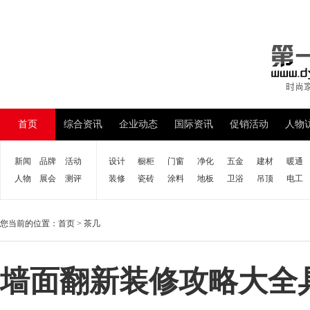
首页
综合资讯
企业动态
国际资讯
促销活动
人物
新闻
品牌
活动
设计
橱柜
门窗
净化
五金
建材
暖通
人物
展会
测评
装修
瓷砖
涂料
地板
卫浴
吊顶
电工
您当前的位置：
首页
>
茶几
墙面翻新装修攻略大全